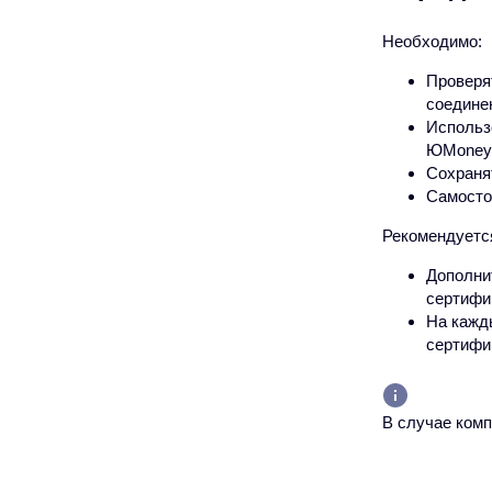
Необходимо:
Проверя
соединен
Использ
ЮMoney
Сохраня
Самосто
Рекомендуетс
Дополни
сертифи
На кажд
сертифи
В случае ком