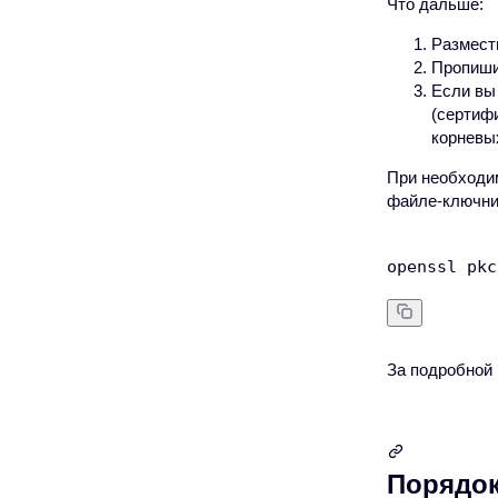
Что дальше:
Размест
Пропиши
Если вы
(сертиф
корневы
При необходи
файле-ключни
За подробной
Порядок