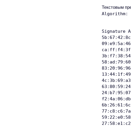
Текстовым пре
Algorithm: 
Signature A
5b:67:42:8c
09:e9:5a:46
ca:ff:f4:3f
3b:f7:38:54
58:ad:79:60
83:20:96:96
13:44:1f:49
4c:3b:69:a3
63:80:59:24
24:b7:95:07
f2:4a:06:db
6b:26:61:6c
77:c8:c6:7a
59:22:e0:58