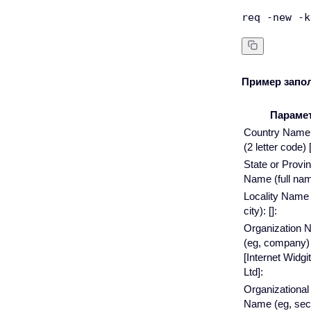
Пример запол
Параме
Country Name
(2 letter code) 
State or Provi
Name (full nam
Locality Name 
city): []:
Organization
(eg, company)
[Internet Widgi
Ltd]:
Organizational
Name (eg, secti