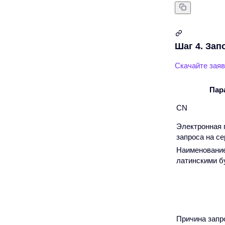
Шаг 4. Зап
Скачайте заяв
Пар
CN
Электронная 
запроса на с
Наименование
латинскими б
Причина запр