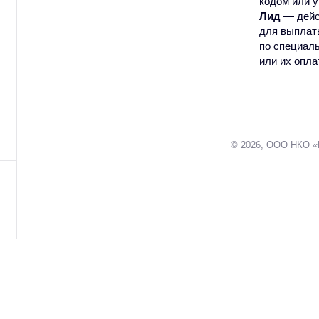
кодом или у
Лид
— дейс
для выплат
по специаль
или их опла
© 2026, ООО НКО «