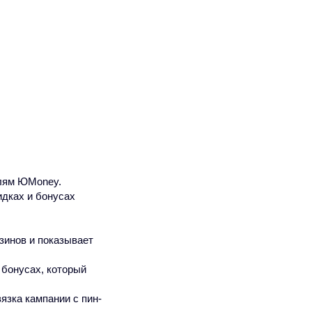
елям ЮMoney.
дках и бонусах
азинов и показывает
 бонусах, который
зка кампании с пин-