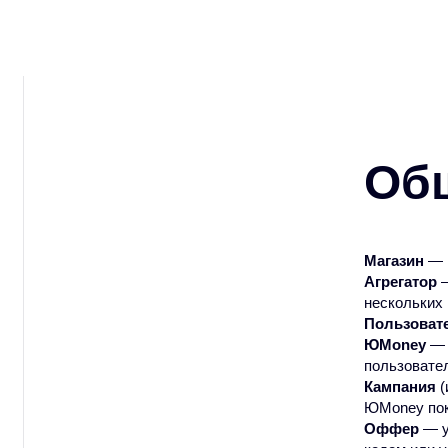
Об
Магазин
— ю
Агрегатор
—
нескольких 
Пользоват
ЮMoney
— 
пользовате
Кампания
(
ЮMoney пок
Оффер
— у