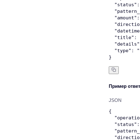
"status"
:
"pattern_
"amount"
:
"directio
"datetime
"title"
:
"details"
"type"
:
"
}
Пример отве
JSON
{
"operatio
"status"
:
"pattern_
"directio