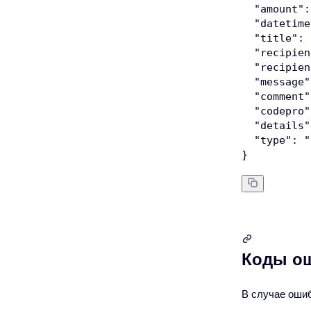
"amount"
:
"datetime
"title"
:
"recipien
"recipien
"message"
"comment"
"codepro"
"details"
"type"
:
"
}
Коды о
В случае ошиб