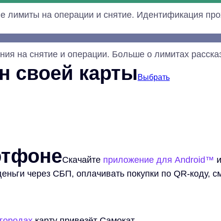
е лимиты на операции и снятие. Идентификация пр
ения на снятие и операции. Больше о лимитах расск
н своей карты
Выбрать
ртфоне
Скачайте
приложение для Android™
и
деньги через СБП, оплачивать покупки по QR-коду, с
 городах
карту привезёт Самокат