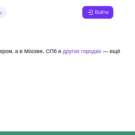
Войти
ы
ером, а в Москве, СПб и
других городах
— ещё