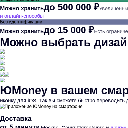
до
500 000
₽
Можно хранить
Увеличенны
и онлайн-способы
Без идентификации
до
15 000
₽
Можно хранить
Есть огранич
Можно выбрать дизай
ЮMoney в вашем сма
иконку для iOS. Так вы сможете быстро переводить 
Доставка
от 5 минут
В Москве, Санкт-Петербурге и
других