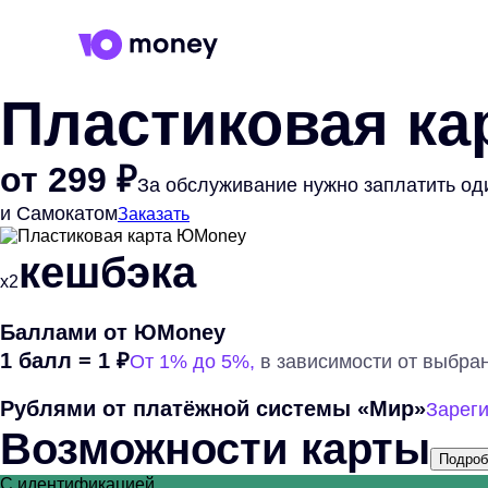
Пластиковая ка
от
299
₽
За обслуживание нужно заплатить оди
и Самокатом
Заказать
кешбэка
х2
Баллами от ЮMoney
1 балл = 1 ₽
От 1% до 5%,
в зависимости от выбра
Рублями от платёжной системы «Мир»
Зареги
Возможности карты
Подроб
С идентификацией