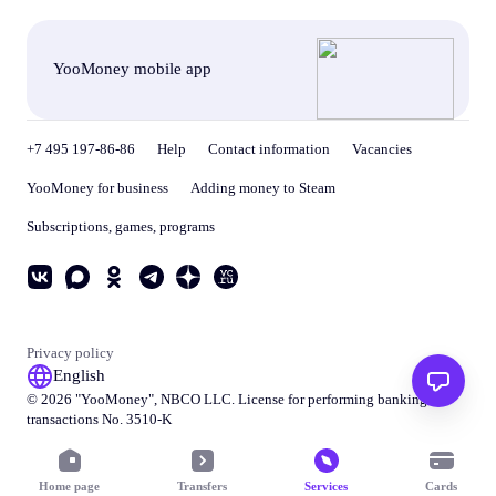
YooMoney mobile app
+7 495 197-86-86
Help
Contact information
Vacancies
YooMoney for business
Adding money to Steam
Subscriptions, games, programs
Privacy policy
English
© 2026 "
YooMoney
", NBCO LLC. License for performing banking
transactions No. 3510-K
Home page
Transfers
Services
Cards