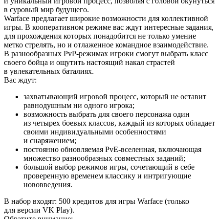
и уникальный игровой процесс, позволяя с головой окунуться
в суровый мир будущего.
Warface предлагает широкие возможности для коллективной
игры. В кооперативном режиме вас ждут интересные задания,
для прохождения которых понадобится не только умение
метко стрелять, но и отлаженное командное взаимодействие.
В разнообразных PvP-режимах игроки смогут выбрать класс
своего бойца и ощутить настоящий накал страстей
в увлекательных баталиях.
Вас ждут:
захватывающий игровой процесс, который не оставит
равнодушным ни одного игрока;
возможность выбрать для своего персонажа один
из четырех боевых классов, каждый из которых обладает
своими индивидуальными особенностями
и снаряжением;
постоянно обновляемая PvE-вселенная, включающая
множество разнообразных совместных заданий;
большой выбор режимов игры, сочетающий в себе
проверенную временем классику и интригующие
нововведения.
В набор входят: 500 кредитов для игры Warface (только
для версии VK Play).
Обратите внимание: