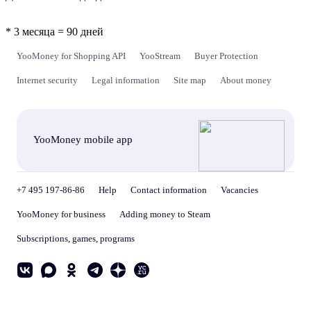
* 3 месяца = 90 дней
YooMoney for Shopping API
YooStream
Buyer Protection
Internet security
Legal information
Site map
About money
YooMoney mobile app
+7 495 197-86-86
Help
Contact information
Vacancies
YooMoney for business
Adding money to Steam
Subscriptions, games, programs