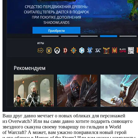
Ваш друг давно мечтает о новых обликах для персонажей
из Overwatch? Или вы сами давно хотите подарить сияющего
звездного скакуна своему товарищу по гильдии в World
of Warcraft? А может, вам ужасно понравился новый герой
и его облики в Heroes of the Storm? Или вам нужны комплекты