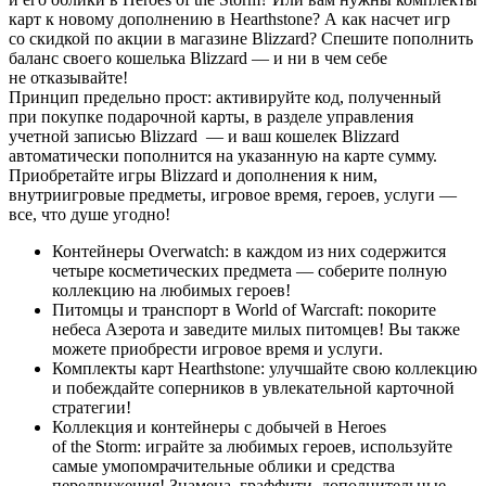
карт к новому дополнению в Hearthstone? А как насчет игр
со скидкой по акции в магазине Blizzard? Спешите пополнить
баланс своего кошелька Blizzard — и ни в чем себе
не отказывайте!
Принцип предельно прост: активируйте код, полученный
при покупке подарочной карты, в разделе управления
учетной записью Blizzard — и ваш кошелек Blizzard
автоматически пополнится на указанную на карте сумму.
Приобретайте игры Blizzard и дополнения к ним,
внутриигровые предметы, игровое время, героев, услуги —
все, что душе угодно!
Контейнеры Overwatch: в каждом из них содержится
четыре косметических предмета — соберите полную
коллекцию на любимых героев!
Питомцы и транспорт в World of Warcraft: покорите
небеса Азерота и заведите милых питомцев! Вы также
можете приобрести игровое время и услуги.
Комплекты карт Hearthstone: улучшайте свою коллекцию
и побеждайте соперников в увлекательной карточной
стратегии!
Коллекция и контейнеры с добычей в Heroes
of the Storm: играйте за любимых героев, используйте
самые умопомрачительные облики и средства
передвижения! Знамена, граффити, дополнительные