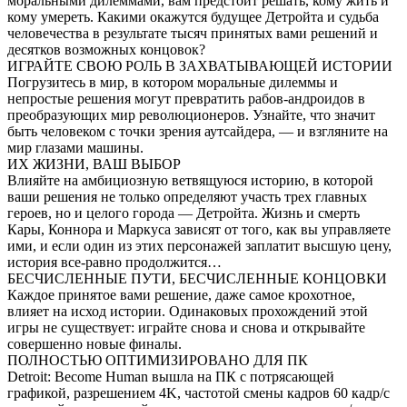
моральными дилеммами, вам предстоит решать, кому жить и
кому умереть. Какими окажутся будущее Детройта и судьба
человечества в результате тысяч принятых вами решений и
десятков возможных концовок?
ИГРАЙТЕ СВОЮ РОЛЬ В ЗАХВАТЫВАЮЩЕЙ ИСТОРИИ
Погрузитесь в мир, в котором моральные дилеммы и
непростые решения могут превратить рабов-андроидов в
преобразующих мир революционеров. Узнайте, что значит
быть человеком с точки зрения аутсайдера, — и взгляните на
мир глазами машины.
ИХ ЖИЗНИ, ВАШ ВЫБОР
Влияйте на амбициозную ветвящуюся историю, в которой
ваши решения не только определяют участь трех главных
героев, но и целого города — Детройта. Жизнь и смерть
Кары, Коннора и Маркуса зависят от того, как вы управляете
ими, и если один из этих персонажей заплатит высшую цену,
история все-равно продолжится…
БЕСЧИСЛЕННЫЕ ПУТИ, БЕСЧИСЛЕННЫЕ КОНЦОВКИ
Каждое принятое вами решение, даже самое крохотное,
влияет на исход истории. Одинаковых прохождений этой
игры не существует: играйте снова и снова и открывайте
совершенно новые финалы.
ПОЛНОСТЬЮ ОПТИМИЗИРОВАНО ДЛЯ ПК
Detroit: Become Human вышла на ПК с потрясающей
графикой, разрешением 4K, частотой смены кадров 60 кадр/с