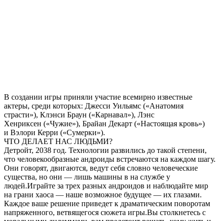
В создании игры приняли участие всемирно известные
актеры, среди которых: Джесси Уильямс («Анатомия
страсти»), Клэнси Браун («Карнавал»), Лэнс
Хенриксен («Чужие»), Брайан Декарт («Настоящая кровь»)
и Вэлори Керри («Сумерки»).
ЧТО ДЕЛАЕТ НАС ЛЮДЬМИ?
Детройт, 2038 год. Технологии развились до такой степени,
что человекообразные андроиды встречаются на каждом шагу.
Они говорят, двигаются, ведут себя словно человеческие
существа, но они — лишь машины в на службе у
людей.Играйте за трех разных андроидов и наблюдайте мир
на грани хаоса — наше возможное будущее — их глазами.
Каждое ваше решение приведет к драматическим поворотам
напряженного, ветвящегося сюжета игры.Вы столкнетесь с