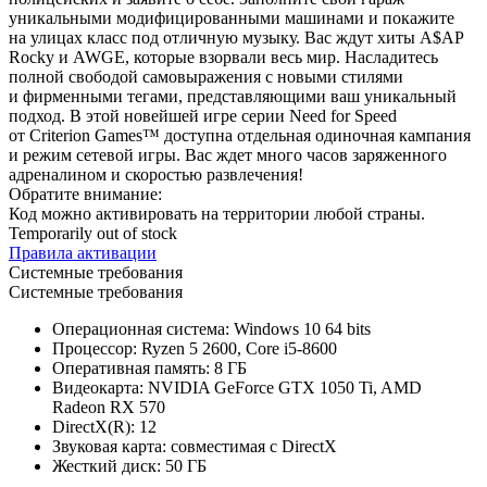
уникальными модифицированными машинами и покажите
на улицах класс под отличную музыку. Вас ждут хиты A$AP
Rocky и AWGE, которые взорвали весь мир. Насладитесь
полной свободой самовыражения с новыми стилями
и фирменными тегами, представляющими ваш уникальный
подход. В этой новейшей игре серии Need for Speed
от Criterion Games™ доступна отдельная одиночная кампания
и режим сетевой игры. Вас ждет много часов заряженного
адреналином и скоростью развлечения!
Обратите внимание:
Код можно активировать на территории любой страны.
Temporarily out of stock
Правила активации
Системные требования
Системные требования
Операционная система: Windows 10 64 bits
Процессор: Ryzen 5 2600, Core i5-8600
Оперативная память: 8 ГБ
Видеокарта: NVIDIA GeForce GTX 1050 Ti, AMD
Radeon RX 570
DirectX(R): 12
Звуковая карта: совместимая c DirectX
Жесткий диск: 50 ГБ