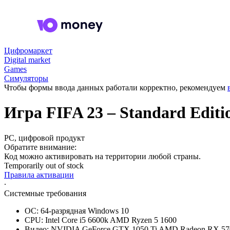
Цифромаркет
Digital market
Games
Симуляторы
Чтобы формы ввода данных работали корректно, рекомендуем
Игра FIFA 23 – Standard Edit
PC, цифровой продукт
Обратите внимание:
Код можно активировать на территории любой страны.
Temporarily out of stock
Правила активации
∙
Системные требования
ОС: 64-разрядная Windows 10
CPU: Intel Core i5 6600k AMD Ryzen 5 1600
Видео: NVIDIA GeForce GTX 1050 Ti AMD Radeon RX 57