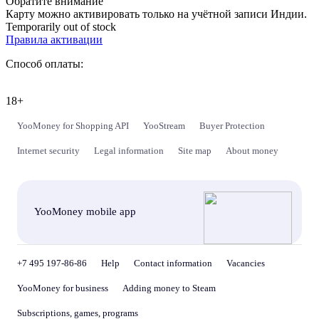
Обратите внимание
Карту можно активировать только на учётной записи Индии.
Temporarily out of stock
Правила активации
Способ оплаты:
18+
YooMoney for Shopping API
YooStream
Buyer Protection
Internet security
Legal information
Site map
About money
YooMoney mobile app
+7 495 197-86-86
Help
Contact information
Vacancies
YooMoney for business
Adding money to Steam
Subscriptions, games, programs