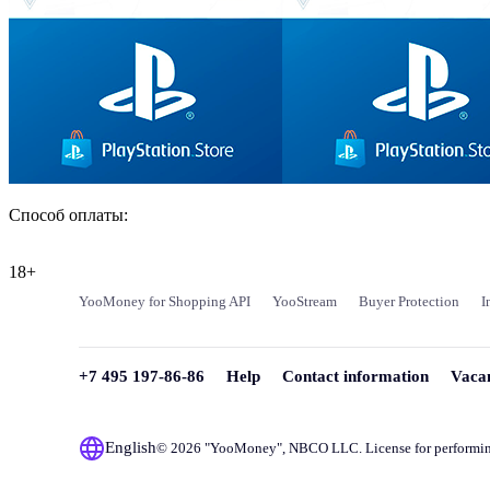
Способ оплаты:
18+
YooMoney for Shopping API
YooStream
Buyer Protection
I
+7 495 197-86-86
Help
Contact information
Vaca
English
© 2026 "
YooMoney
", NBCO LLC. License for performi