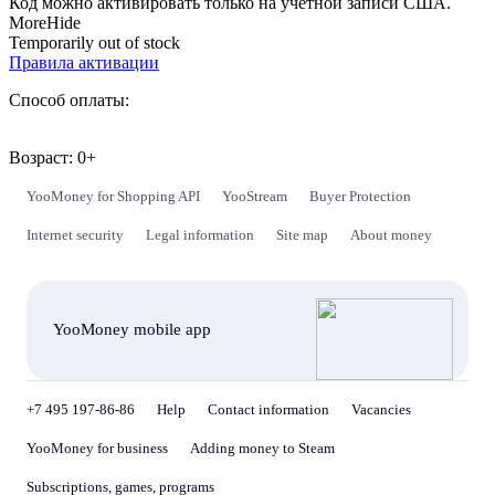
Код можно активировать только на учётной записи США.
More
Hide
Temporarily out of stock
Правила активации
Способ оплаты:
Возраст: 0+
YooMoney for Shopping API
YooStream
Buyer Protection
Internet security
Legal information
Site map
About money
YooMoney mobile app
+7 495 197-86-86
Help
Contact information
Vacancies
YooMoney for business
Adding money to Steam
Subscriptions, games, programs