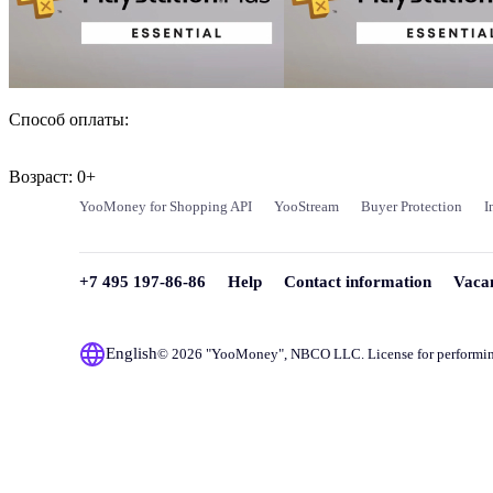
Способ оплаты:
Возраст: 0+
YooMoney for Shopping API
YooStream
Buyer Protection
I
+7 495 197-86-86
Help
Contact information
Vaca
English
© 2026 "
YooMoney
", NBCO LLC. License for performi