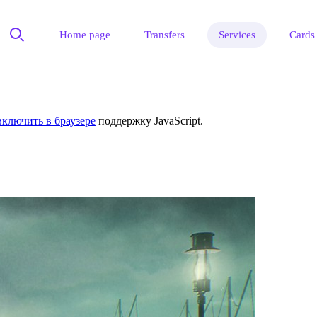
Home page
Transfers
Services
Cards
включить в браузере
поддержку JavaScript.