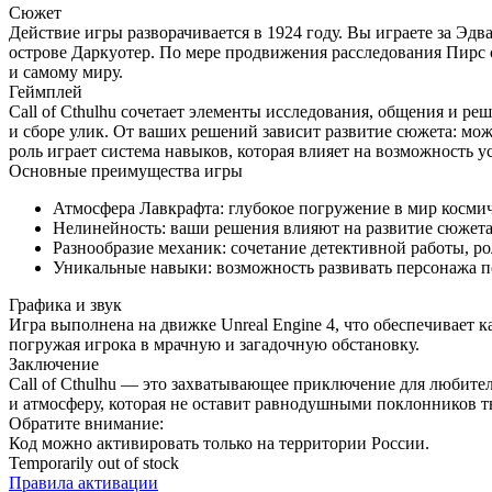
Сюжет
Действие игры разворачивается в 1924 году. Вы играете за Эд
острове Даркуотер. По мере продвижения расследования Пирс 
и самому миру.
Геймплей
Call of Cthulhu сочетает элементы исследования, общения и р
и сборе улик. От ваших решений зависит развитие сюжета: мо
роль играет система навыков, которая влияет на возможность 
Основные преимущества игры
Атмосфера Лавкрафта: глубокое погружение в мир космич
Нелинейность: ваши решения влияют на развитие сюжета
Разнообразие механик: сочетание детективной работы, ро
Уникальные навыки: возможность развивать персонажа п
Графика и звук
Игра выполнена на движке Unreal Engine 4, что обеспечивает
погружая игрока в мрачную и загадочную обстановку.
Заключение
Call of Cthulhu — это захватывающее приключение для любите
и атмосферу, которая не оставит равнодушными поклонников т
Обратите внимание:
Код можно активировать только на территории России.
Temporarily out of stock
Правила активации