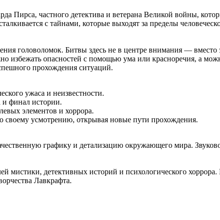
варда Пирса, частного детектива и ветерана Великой войны, кот
сталкивается с тайнами, которые выходят за пределы человечес
ешения головоломок. Битвы здесь не в центре внимания — вместо
жно избежать опасностей с помощью ума или красноречия, а мож
успешного прохождения ситуаций.
еского ужаса и неизвестности.
 и финал истории.
левых элементов и хоррора.
о своему усмотрению, открывая новые пути прохождения.
 качественную графику и детализацию окружающего мира. Звуков
лей мистики, детективных историй и психологического хоррора.
ворчества Лавкрафта.