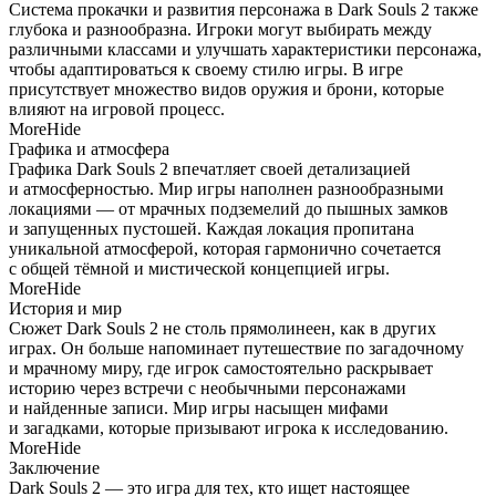
Система прокачки и развития персонажа в Dark Souls 2 также
глубока и разнообразна. Игроки могут выбирать между
различными классами и улучшать характеристики персонажа,
чтобы адаптироваться к своему стилю игры. В игре
присутствует множество видов оружия и брони, которые
влияют на игровой процесс.
More
Hide
Графика и атмосфера
Графика Dark Souls 2 впечатляет своей детализацией
и атмосферностью. Мир игры наполнен разнообразными
локациями — от мрачных подземелий до пышных замков
и запущенных пустошей. Каждая локация пропитана
уникальной атмосферой, которая гармонично сочетается
с общей тёмной и мистической концепцией игры.
More
Hide
История и мир
Сюжет Dark Souls 2 не столь прямолинеен, как в других
играх. Он больше напоминает путешествие по загадочному
и мрачному миру, где игрок самостоятельно раскрывает
историю через встречи с необычными персонажами
и найденные записи. Мир игры насыщен мифами
и загадками, которые призывают игрока к исследованию.
More
Hide
Заключение
Dark Souls 2 — это игра для тех, кто ищет настоящее