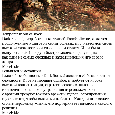
Temporarily out of stock
Dark Souls 2, разработанная студией FromSoftware, является
продолжением культовой серии ролевых игр, известной своей
высокой сложностью и уникальным стилем. Игра была
выпущена в 2014 году и быстро завоевала репутацию
как одна из самых сложных и захватывающих игр своего
жанра.
More
Hide
Геймплей и механики
Главной особенностью Dark Souls 2 является её безжалостная
сложность. Игра не прощает ошибок и требует от игрока
высокой концентрации, стратегического мышления
и отточенных навыков управления персонажем. Бои
с врагами требуют точного времени ударов, блокирования
и уклонения, чтобы выжить и победить. Каждый шаг может
стоить персонажу жизни, что подчёркивает важность каждого
решения.
More
Hide