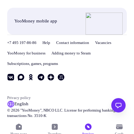
YooMoney mobile app
+7 495 197-86-86
Help
Contact information
Vacancies
YooMoney for business
Adding money to Steam
Subscriptions, games, programs
Privacy policy
English
© 2026 "
YooMoney
", NBCO LLC. License for performing banking
transactions No. 3510-K
Home page
Transfers
Services
Cards