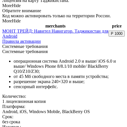
Лицензия на карту Таджикистана.
More
Hide
Обратите внимание
Код можно активировать только на территории России.
More
Hide
merchants
price
МОНТ ТРЕЙД: Навител Навигатор. Таджикистан для
Р
1000
Android
Правила активации
Системные требования
Системные требования
операционная система Android 2.0 и выше/ iOS 6.0 и
выше/ Windows Phone 8/8.1/10 mobile/ BlackBerry
Q10/Z10/Z30;
от 45 Мб свободного места в памяти устройства;
разрешение экрана 240×320 и выше;
сенсорный интерфейс.
Количество:
1 лицензионная копия
Платформа:
Android, iOS, Windows Mobile, BlackBerry OS
Срок:
без срока
Издатель: