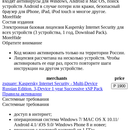
входят антивирусы для Windows, Android и Mac OS, поиск
устройств Android в случае потери или кражи, безопасный
браузер для iPhone, iPad, iPod touch и многое другое.
More
Hide
Состав издания
Электронная базовая лицензия Kaspersky Internet Security для
всех устройств (3 устройства, 1 год, Download Pack).
More
Hide
Обратите внимание
Код можно активировать только на территории России.
Лицензия рассчитана на несколько устройств. Чтобы
активировать ее еще раз, просто повторите шаги
инструкции на другом устройстве.
merchants
price
zsquare: Kaspersky Internet Security - Multi-Device
Р
1900
Russian Edition. 3-Device 1 year Successive xSP Pack
Правила активации
Системные требования
Системные требования
доступ в интернет;
операционная система Windows 7/ MAC OS X 10.11/
Android 4.1/ iOS 9.0/ Windows Phone 8 и новее;
процессор с тактовой частотой от 1 ГГц;