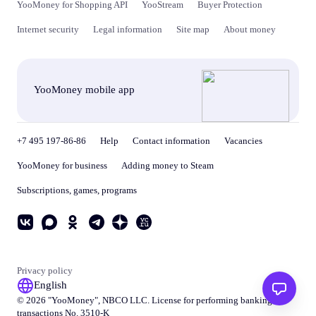
YooMoney for Shopping API
YooStream
Buyer Protection
Internet security
Legal information
Site map
About money
YooMoney mobile app
+7 495 197-86-86
Help
Contact information
Vacancies
YooMoney for business
Adding money to Steam
Subscriptions, games, programs
Privacy policy
English
© 2026 "
YooMoney
", NBCO LLC. License for performing banking
transactions No. 3510-K