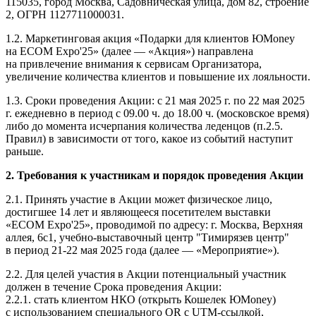
115035, город Москва, Садовническая улица, дом 82, строение
2, ОГРН 1127711000031.
1.2. Маркетинговая акция «Подарки для клиентов ЮMoney
на ECOM Expo'25» (далее — «Акция») направлена
на привлечение внимания к сервисам Организатора,
увеличение количества клиентов и повышение их лояльности.
1.3. Сроки проведения Акции: с 21 мая 2025 г. по 22 мая 2025
г. ежедневно в период с 09.00 ч. до 18.00 ч. (московское время)
либо до момента исчерпания количества леденцов (п.2.5.
Правил) в зависимости от того, какое из событий наступит
раньше.
2. Требования к участникам и порядок проведения Акции
2.1. Принять участие в Акции может физическое лицо,
достигшее 14 лет и являющееся посетителем выставки
«ECOM Expo'25», проводимой по адресу: г. Москва, Верхняя
аллея, 6с1, учебно-выставочный центр "Тимирязев центр"
в период 21-22 мая 2025 года (далее — «Мероприятие»).
2.2. Для целей участия в Акции потенциальный участник
должен в течение Срока проведения Акции:
2.2.1. стать клиентом НКО (открыть Кошелек ЮMoney)
с использованием специального QR с UTM-ссылкой,