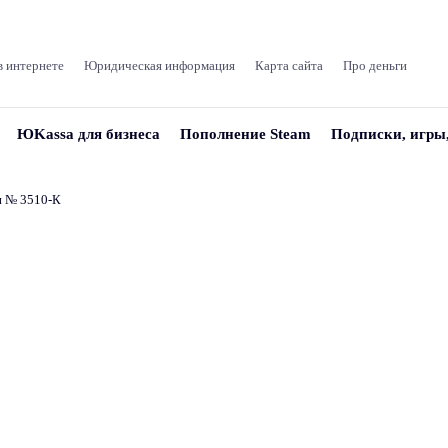
в интернете
Юридическая информация
Карта сайта
Про деньги
ЮKassa для бизнеса
Пополнение Steam
Подписки, игры
и № 3510‑К