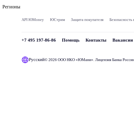
Регионы
API ЮMoney
ЮСтрим
Защита покупателя
Безопасность 
+7 495 197-86-86
Помощь
Контакты
Вакансии
Русский
© 2026 ООО НКО «
ЮМани
». Лицензия Банка Росси