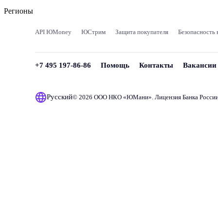
Регионы
API ЮMoney
ЮСтрим
Защита покупателя
Безопасность 
+7 495 197-86-86
Помощь
Контакты
Вакансии
Русский
© 2026 ООО НКО «
ЮМани
». Лицензия Банка Росси