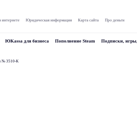
в интернете
Юридическая информация
Карта сайта
Про деньги
ЮKassa для бизнеса
Пополнение Steam
Подписки, игры
и № 3510‑К