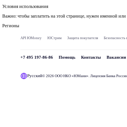
Условия использования
Важно:
чтобы заплатить на этой странице, нужен именной ил
Регионы
API ЮMoney
ЮСтрим
Защита покупателя
Безопасность 
+7 495 197-86-86
Помощь
Контакты
Вакансии
Русский
© 2026 ООО НКО «
ЮМани
». Лицензия Банка Росси