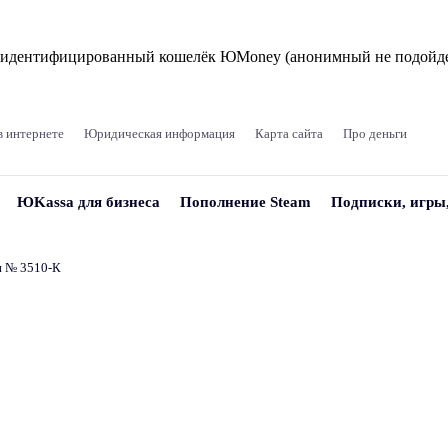
и идентифицированный кошелёк ЮMoney (анонимный не подойде
в интернете
Юридическая информация
Карта сайта
Про деньги
ЮKassa для бизнеса
Пополнение Steam
Подписки, игры
и № 3510‑К