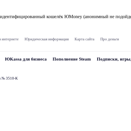
и идентифицированный кошелёк ЮMoney (анонимный не подойде
в интернете
Юридическая информация
Карта сайта
Про деньги
ЮKassa для бизнеса
Пополнение Steam
Подписки, игры
и № 3510‑К