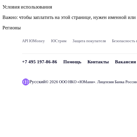
Условия использования
Важно:
чтобы заплатить на этой странице, нужен именной ил
Регионы
API ЮMoney
ЮСтрим
Защита покупателя
Безопасность 
+7 495 197-86-86
Помощь
Контакты
Вакансии
Русский
© 2026 ООО НКО «
ЮМани
». Лицензия Банка Росси