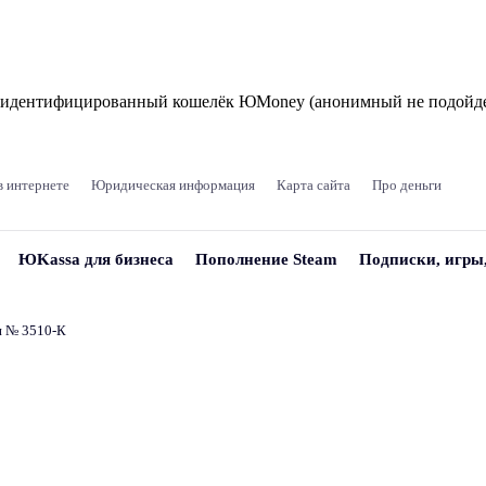
и идентифицированный кошелёк ЮMoney (анонимный не подойде
в интернете
Юридическая информация
Карта сайта
Про деньги
ЮKassa для бизнеса
Пополнение Steam
Подписки, игры
и № 3510‑К