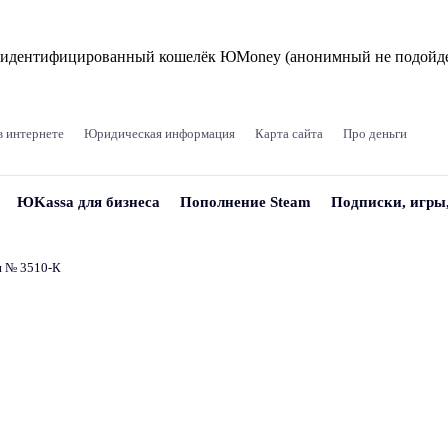
и идентифицированный кошелёк ЮMoney (анонимный не подойде
в интернете
Юридическая информация
Карта сайта
Про деньги
ЮKassa для бизнеса
Пополнение Steam
Подписки, игры
и № 3510‑К