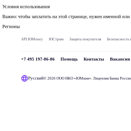
Условия использования
Важно:
чтобы заплатить на этой странице, нужен именной ил
Регионы
API ЮMoney
ЮСтрим
Защита покупателя
Безопасность 
+7 495 197-86-86
Помощь
Контакты
Вакансии
Русский
© 2026 ООО НКО «
ЮМани
». Лицензия Банка Росси