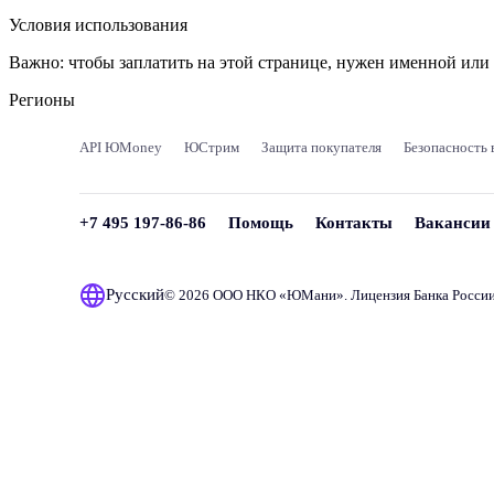
Условия использования
Важно:
чтобы заплатить на этой странице, нужен именной ил
Регионы
API ЮMoney
ЮСтрим
Защита покупателя
Безопасность 
+7 495 197-86-86
Помощь
Контакты
Вакансии
Русский
© 2026 ООО НКО «
ЮМани
». Лицензия Банка Росси