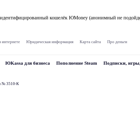
и идентифицированный кошелёк ЮMoney (анонимный не подойде
в интернете
Юридическая информация
Карта сайта
Про деньги
ЮKassa для бизнеса
Пополнение Steam
Подписки, игры
и № 3510‑К