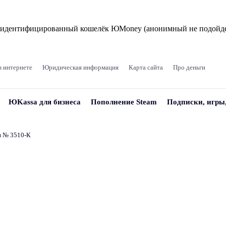
и идентифицированный кошелёк ЮMoney (анонимный не подойде
в интернете
Юридическая информация
Карта сайта
Про деньги
ЮKassa для бизнеса
Пополнение Steam
Подписки, игры
и № 3510‑К