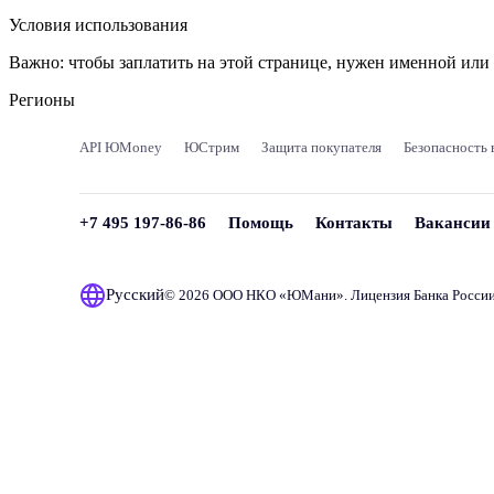
Условия использования
Важно:
чтобы заплатить на этой странице, нужен именной ил
Регионы
API ЮMoney
ЮСтрим
Защита покупателя
Безопасность 
+7 495 197-86-86
Помощь
Контакты
Вакансии
Русский
© 2026 ООО НКО «
ЮМани
». Лицензия Банка Росси