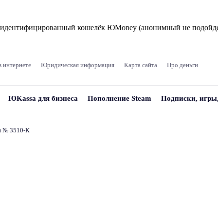
и идентифицированный кошелёк ЮMoney (анонимный не подойде
в интернете
Юридическая информация
Карта сайта
Про деньги
ЮKassa для бизнеса
Пополнение Steam
Подписки, игры
и № 3510‑К