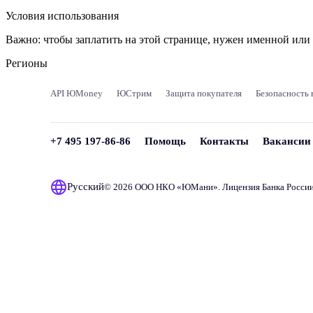
Условия использования
Важно:
чтобы заплатить на этой странице, нужен именной ил
Регионы
API ЮMoney
ЮСтрим
Защита покупателя
Безопасность 
+7 495 197-86-86
Помощь
Контакты
Вакансии
Русский
© 2026 ООО НКО «
ЮМани
». Лицензия Банка Росси