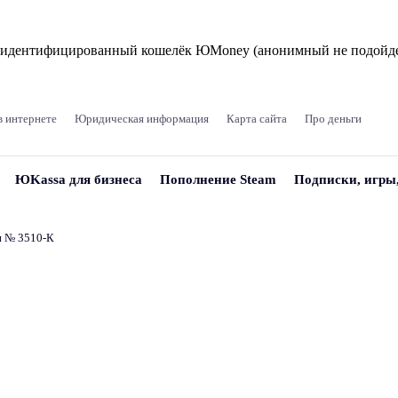
и идентифицированный кошелёк ЮMoney (анонимный не подойде
в интернете
Юридическая информация
Карта сайта
Про деньги
ЮKassa для бизнеса
Пополнение Steam
Подписки, игры
и № 3510‑К