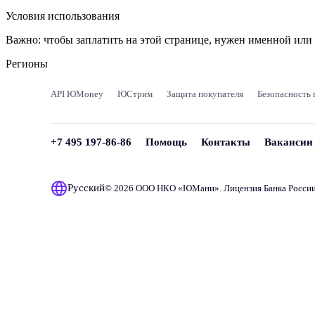
Условия использования
Важно:
чтобы заплатить на этой странице, нужен именной ил
Регионы
API ЮMoney
ЮСтрим
Защита покупателя
Безопасность 
+7 495 197-86-86
Помощь
Контакты
Вакансии
Русский
© 2026 ООО НКО «
ЮМани
». Лицензия Банка Росси