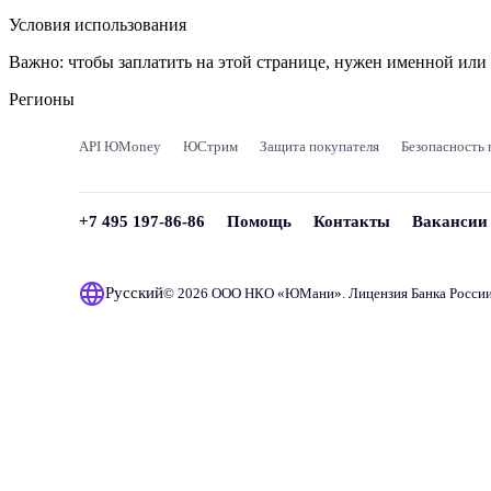
Условия использования
Важно:
чтобы заплатить на этой странице, нужен именной ил
Регионы
API ЮMoney
ЮСтрим
Защита покупателя
Безопасность 
+7 495 197-86-86
Помощь
Контакты
Вакансии
Русский
© 2026 ООО НКО «
ЮМани
». Лицензия Банка Росси