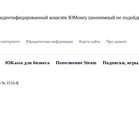
и идентифицированный кошелёк ЮMoney (анонимный не подойде
в интернете
Юридическая информация
Карта сайта
Про деньги
ЮKassa для бизнеса
Пополнение Steam
Подписки, игры
и № 3510‑К