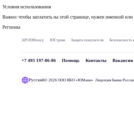
Условия использования
Важно:
чтобы заплатить на этой странице, нужен именной ил
Регионы
API ЮMoney
ЮСтрим
Защита покупателя
Безопасность 
+7 495 197-86-86
Помощь
Контакты
Вакансии
Русский
© 2026 ООО НКО «
ЮМани
». Лицензия Банка Росси