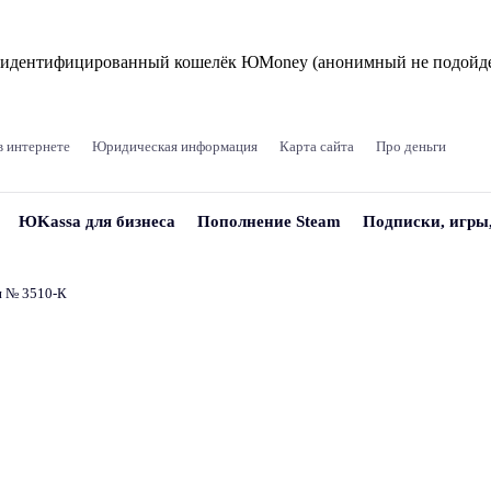
и идентифицированный кошелёк ЮMoney (анонимный не подойде
в интернете
Юридическая информация
Карта сайта
Про деньги
ЮKassa для бизнеса
Пополнение Steam
Подписки, игры
и № 3510‑К