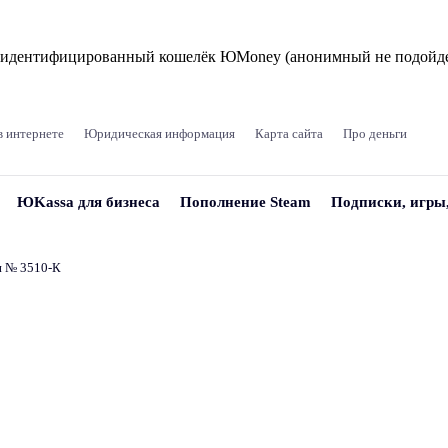
и идентифицированный кошелёк ЮMoney (анонимный не подойде
в интернете
Юридическая информация
Карта сайта
Про деньги
ЮKassa для бизнеса
Пополнение Steam
Подписки, игры
и № 3510‑К