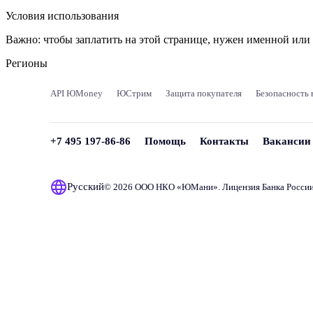
Условия использования
Важно:
чтобы заплатить на этой странице, нужен именной ил
Регионы
API ЮMoney
ЮСтрим
Защита покупателя
Безопасность 
+7 495 197-86-86
Помощь
Контакты
Вакансии
Русский
© 2026 ООО НКО «
ЮМани
». Лицензия Банка Росси