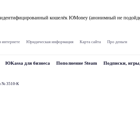
и идентифицированный кошелёк ЮMoney (анонимный не подойде
в интернете
Юридическая информация
Карта сайта
Про деньги
ЮKassa для бизнеса
Пополнение Steam
Подписки, игры
и № 3510‑К