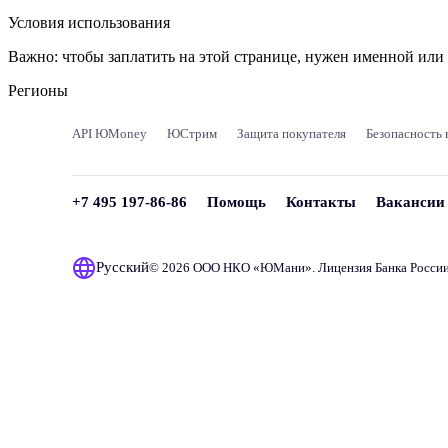
Условия использования
Важно:
чтобы заплатить на этой странице, нужен именной ил
Регионы
API ЮMoney
ЮСтрим
Защита покупателя
Безопасность 
+7 495 197-86-86
Помощь
Контакты
Вакансии
Русский
© 2026 ООО НКО «
ЮМани
». Лицензия Банка Росси