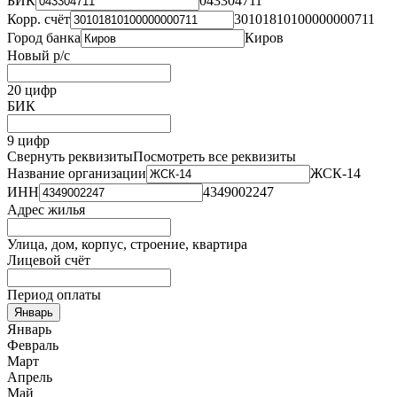
БИК
043304711
Корр. счёт
30101810100000000711
Город банка
Киров
Новый р/с
20 цифр
БИК
9 цифр
Свернуть реквизиты
Посмотреть все реквизиты
Название организации
ЖСК-14
ИНН
4349002247
Адрес жилья
Улица, дом, корпус, строение, квартира
Лицевой счёт
Период оплаты
Январь
Январь
Февраль
Март
Апрель
Май