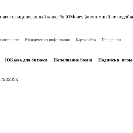
и идентифицированный кошелёк ЮMoney (анонимный не подойде
в интернете
Юридическая информация
Карта сайта
Про деньги
ЮKassa для бизнеса
Пополнение Steam
Подписки, игры
и № 3510‑К