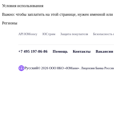
Условия использования
Важно:
чтобы заплатить на этой странице, нужен именной ил
Регионы
API ЮMoney
ЮСтрим
Защита покупателя
Безопасность 
+7 495 197-86-86
Помощь
Контакты
Вакансии
Русский
© 2026 ООО НКО «
ЮМани
». Лицензия Банка Росси