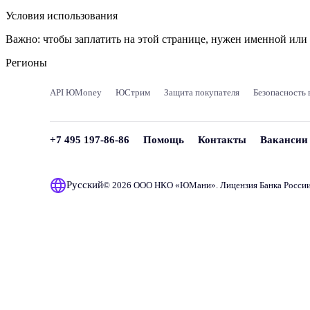
Условия использования
Важно:
чтобы заплатить на этой странице, нужен именной ил
Регионы
API ЮMoney
ЮСтрим
Защита покупателя
Безопасность 
+7 495 197-86-86
Помощь
Контакты
Вакансии
Русский
© 2026 ООО НКО «
ЮМани
». Лицензия Банка Росси