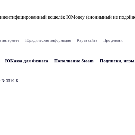
и идентифицированный кошелёк ЮMoney (анонимный не подойде
в интернете
Юридическая информация
Карта сайта
Про деньги
ЮKassa для бизнеса
Пополнение Steam
Подписки, игры
и № 3510‑К