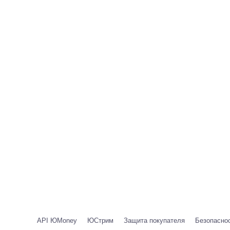
API ЮMoney
ЮСтрим
Защита покупателя
Безопаснос