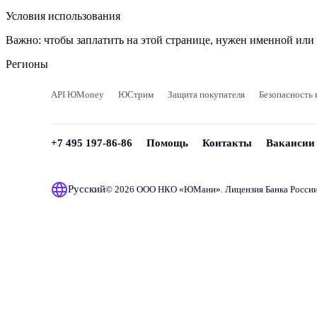
Условия использования
Важно:
чтобы заплатить на этой странице, нужен именной ил
Регионы
API ЮMoney
ЮСтрим
Защита покупателя
Безопасность 
+7 495 197-86-86
Помощь
Контакты
Вакансии
Русский
© 2026 ООО НКО «
ЮМани
». Лицензия Банка Росси