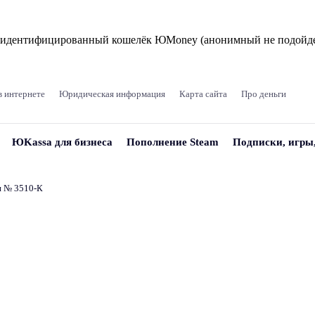
и идентифицированный кошелёк ЮMoney (анонимный не подойде
в интернете
Юридическая информация
Карта сайта
Про деньги
ЮKassa для бизнеса
Пополнение Steam
Подписки, игры
и № 3510‑К