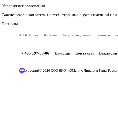
Условия использования
Важно:
чтобы заплатить на этой странице, нужен именной ил
Регионы
API ЮMoney
ЮСтрим
Защита покупателя
Безопасность 
+7 495 197-86-86
Помощь
Контакты
Вакансии
Русский
© 2026 ООО НКО «
ЮМани
». Лицензия Банка Росси