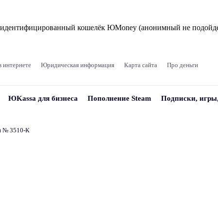
и идентифицированный кошелёк ЮMoney (анонимный не подойде
в интернете
Юридическая информация
Карта сайта
Про деньги
ЮKassa для бизнеса
Пополнение Steam
Подписки, игры
и № 3510‑К