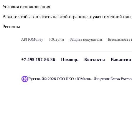
Условия использования
Важно:
чтобы заплатить на этой странице, нужен именной ил
Регионы
API ЮMoney
ЮСтрим
Защита покупателя
Безопасность 
+7 495 197-86-86
Помощь
Контакты
Вакансии
Русский
© 2026 ООО НКО «
ЮМани
». Лицензия Банка Росси