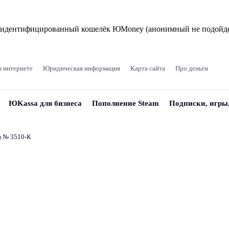
и идентифицированный кошелёк ЮMoney (анонимный не подойде
в интернете
Юридическая информация
Карта сайта
Про деньги
ЮKassa для бизнеса
Пополнение Steam
Подписки, игры
и № 3510‑К