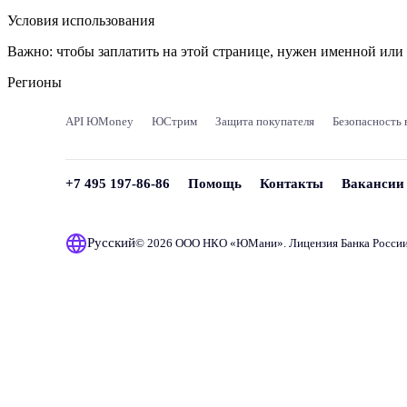
Условия использования
Важно:
чтобы заплатить на этой странице, нужен именной ил
Регионы
API ЮMoney
ЮСтрим
Защита покупателя
Безопасность 
+7 495 197-86-86
Помощь
Контакты
Вакансии
Русский
© 2026 ООО НКО «
ЮМани
». Лицензия Банка Росси