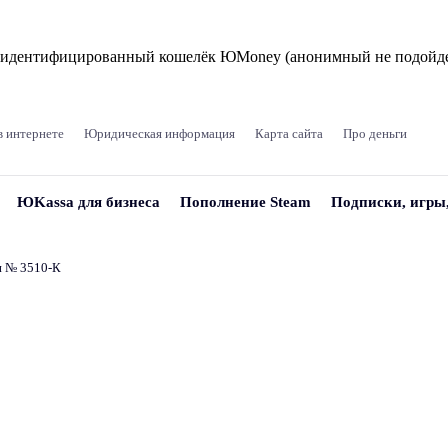
и идентифицированный кошелёк ЮMoney (анонимный не подойде
в интернете
Юридическая информация
Карта сайта
Про деньги
ЮKassa для бизнеса
Пополнение Steam
Подписки, игры
и № 3510‑К