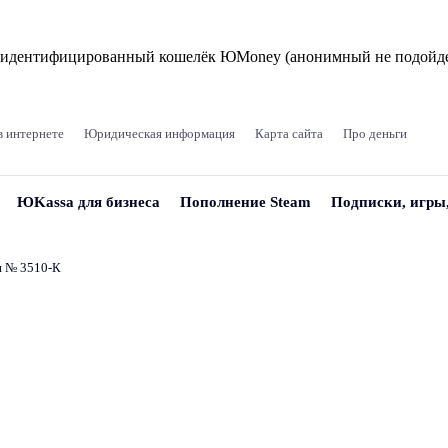
и идентифицированный кошелёк ЮMoney (анонимный не подойде
в интернете
Юридическая информация
Карта сайта
Про деньги
ЮKassa для бизнеса
Пополнение Steam
Подписки, игры
и № 3510‑К