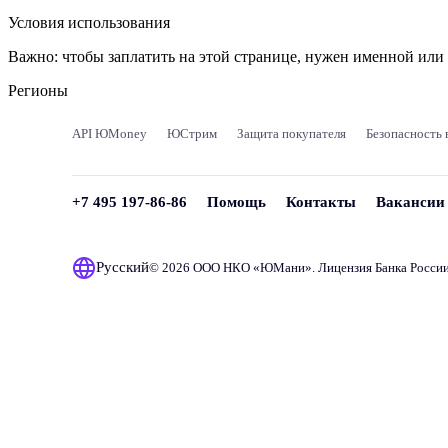
Условия использования
Важно:
чтобы заплатить на этой странице, нужен именной ил
Регионы
API ЮMoney
ЮСтрим
Защита покупателя
Безопасность 
+7 495 197-86-86
Помощь
Контакты
Вакансии
Русский
© 2026 ООО НКО «
ЮМани
». Лицензия Банка Росси