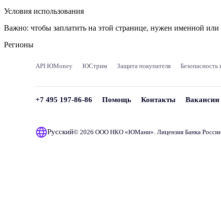
Условия использования
Важно:
чтобы заплатить на этой странице, нужен именной ил
Регионы
API ЮMoney
ЮСтрим
Защита покупателя
Безопасность 
+7 495 197-86-86
Помощь
Контакты
Вакансии
Русский
© 2026 ООО НКО «
ЮМани
». Лицензия Банка Росси