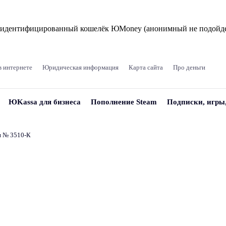
и идентифицированный кошелёк ЮMoney (анонимный не подойде
в интернете
Юридическая информация
Карта сайта
Про деньги
ЮKassa для бизнеса
Пополнение Steam
Подписки, игры
и № 3510‑К