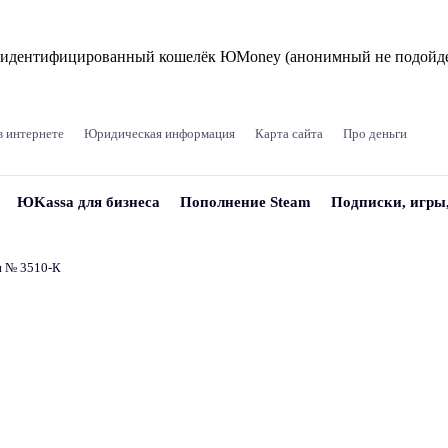
и идентифицированный кошелёк ЮMoney (анонимный не подойде
в интернете
Юридическая информация
Карта сайта
Про деньги
ЮKassa для бизнеса
Пополнение Steam
Подписки, игры
и № 3510‑К