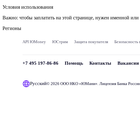
Условия использования
Важно:
чтобы заплатить на этой странице, нужен именной ил
Регионы
API ЮMoney
ЮСтрим
Защита покупателя
Безопасность 
+7 495 197-86-86
Помощь
Контакты
Вакансии
Русский
© 2026 ООО НКО «
ЮМани
». Лицензия Банка Росси