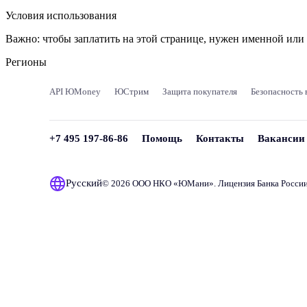
Условия использования
Важно:
чтобы заплатить на этой странице, нужен именной ил
Регионы
API ЮMoney
ЮСтрим
Защита покупателя
Безопасность 
+7 495 197-86-86
Помощь
Контакты
Вакансии
Русский
© 2026 ООО НКО «
ЮМани
». Лицензия Банка Росси