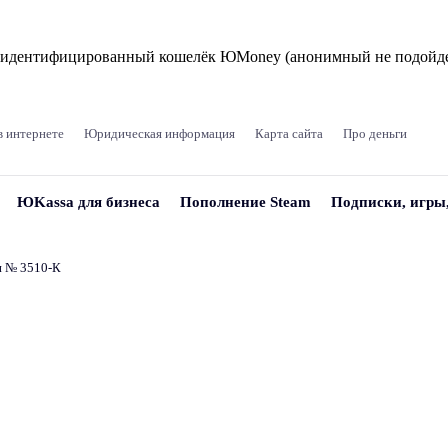
и идентифицированный кошелёк ЮMoney (анонимный не подойде
в интернете
Юридическая информация
Карта сайта
Про деньги
ЮKassa для бизнеса
Пополнение Steam
Подписки, игры
и № 3510‑К