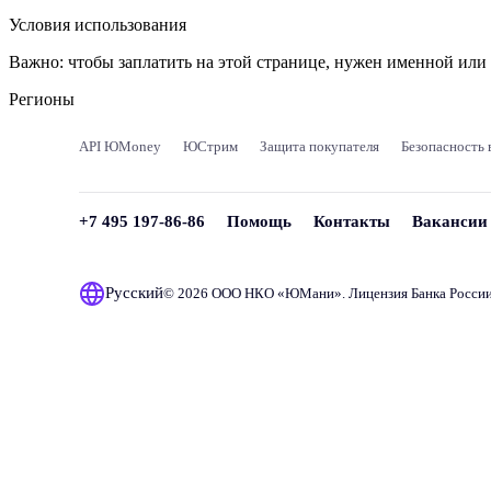
Условия использования
Важно:
чтобы заплатить на этой странице, нужен именной ил
Регионы
API ЮMoney
ЮСтрим
Защита покупателя
Безопасность 
+7 495 197-86-86
Помощь
Контакты
Вакансии
Русский
© 2026 ООО НКО «
ЮМани
». Лицензия Банка Росси