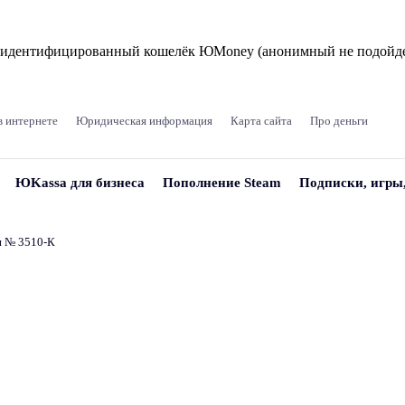
и идентифицированный кошелёк ЮMoney (анонимный не подойде
в интернете
Юридическая информация
Карта сайта
Про деньги
ЮKassa для бизнеса
Пополнение Steam
Подписки, игры
и № 3510‑К