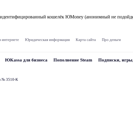
и идентифицированный кошелёк ЮMoney (анонимный не подойде
в интернете
Юридическая информация
Карта сайта
Про деньги
ЮKassa для бизнеса
Пополнение Steam
Подписки, игры
и № 3510‑К