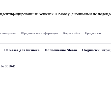
и идентифицированный кошелёк ЮMoney (анонимный не подойде
в интернете
Юридическая информация
Карта сайта
Про деньги
ЮKassa для бизнеса
Пополнение Steam
Подписки, игры
и № 3510‑К