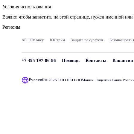
Условия использования
Важно:
чтобы заплатить на этой странице, нужен именной ил
Регионы
API ЮMoney
ЮСтрим
Защита покупателя
Безопасность 
+7 495 197-86-86
Помощь
Контакты
Вакансии
Русский
© 2026 ООО НКО «
ЮМани
». Лицензия Банка Росси