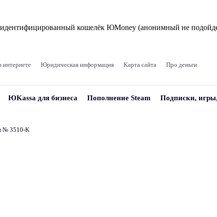
и идентифицированный кошелёк ЮMoney (анонимный не подойде
в интернете
Юридическая информация
Карта сайта
Про деньги
ЮKassa для бизнеса
Пополнение Steam
Подписки, игры
и № 3510‑К