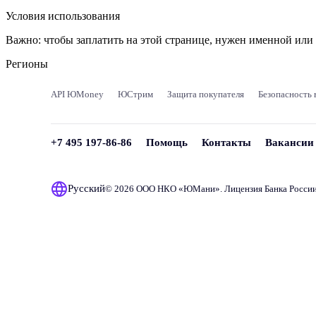
Условия использования
Важно:
чтобы заплатить на этой странице, нужен именной ил
Регионы
API ЮMoney
ЮСтрим
Защита покупателя
Безопасность 
+7 495 197-86-86
Помощь
Контакты
Вакансии
Русский
© 2026 ООО НКО «
ЮМани
». Лицензия Банка Росси